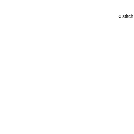
«
stitch