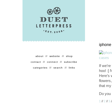
iphone
about
//
website
//
shop
contact
//
connect
//
subscribe
If we’re
categories
//
search
//
links
hoo! :] 
Here’s 
flowers
that m
Do you 
1
//
2
//
3